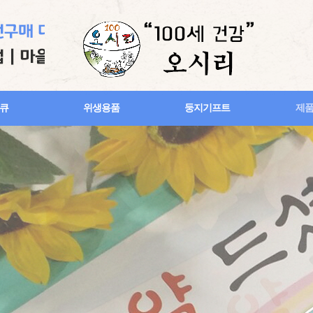
큐
위생용품
둥지기프트
제